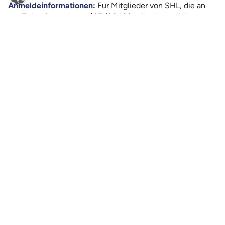
Anmeldeinformationen:
Für Mitglieder von SHL, die an
der Zukunftswerkstatt (07./08.10.) teilnehmen, können
die Kosten für Anreise und Unterkunft nach den üblichen
Finanzrichtlinien von SHL erstattet werden. Von
Teilnehmenden der Zukunftswerkstatt erheben wir
weiterhin einen Unkostenbeitrag für Verpflegung von EUR
20,00. Wenn du noch Mitglied werden möchtest, findest
du
hier
weitere Informationen.
Wir freuen uns auf dich!
Jetzt anmelden
Dein Ansprechpartner
Christian Samuel Kirschenmann
Teamleitung Kommunikation & Partnerschaften