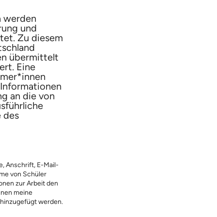
n werden
hrung und
tet. Zu diesem
tschland
n übermittelt
rt. Eine
ehmer*innen
 Informationen
g an die von
sführliche
e des
 Anschrift, E-Mail-
hme von Schüler
onen zur Arbeit den
nnen meine
 hinzugefügt werden.