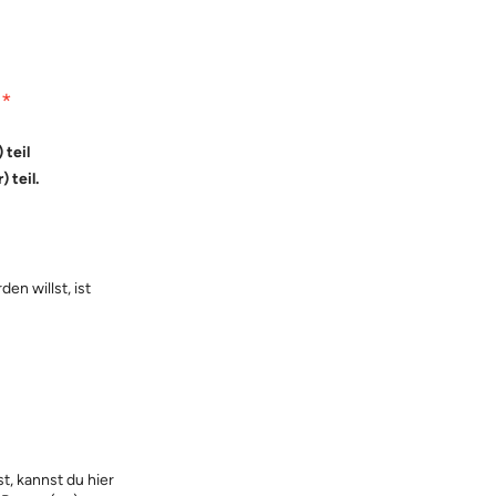
?
*
 teil
 teil.
e
n willst, ist
t, kannst du hier