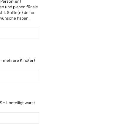
 Person(en)
n und planen für sie
ht. Sollte(n) deine
swünsche haben,
er mehrere Kind(er)
 SHL beteiligt warst