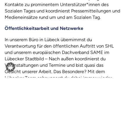
Kontakte zu prominentem Unterstützer*innen des
Sozialen Tages und koordinierst Pressemitteilungen und
Medieneinsätze rund um und am Sozialen Tag.
Öffentlichkeitsarbeit und Netzwerke
In unserem Büro in Lübeck übernimmst du
Verantwortung für den öffentlichen Auftritt von SHL
und unserem europäischen Dachverband SAME im
Lübecker Stadtbild – Nach außen koordinierst du
Veranstaltungen und Termine und bist quasi das
Gesicht unserer Arbeit. Das Besondere? Mit dem
Lübecker Team schnupperst du dabei immer wieder
europäische Luft und hast die Chance, dich sowohl vor
Ort als auch international zu vernetzen.
FSJ im Ausland
Auslandsfreiwillige können die Länder Südosteuropas
und die Lebensumstände der Menschen intensiv
kennenlernen und interkulturellen Austausch erleben.